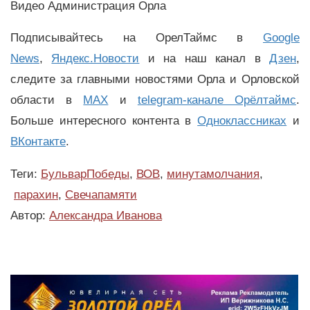
Видео Администрация Орла
Подписывайтесь на ОрелТаймс в
Google
News
,
Яндекс.Новости
и на наш канал в
Дзен
,
следите за главными новостями Орла и Орловской
области в
MAX
и
telegram-канале Орёлтаймс
.
Больше интересного контента в
Одноклассниках
и
ВКонтакте
.
Теги:
БульварПобеды
,
ВОВ
,
минутамолчания
,
парахин
,
Свечапамяти
Автор:
Александра Иванова