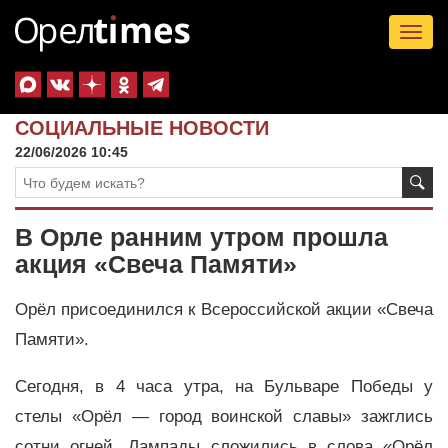
Tog
nav
СОЦИАЛЬНЫЕ НОВОСТИ
22/06/2026 10:45
В Орле ранним утром прошла
акция «Свеча Памяти»
Орёл присоединился к Всероссийской акции «Свеча
Памяти».
Сегодня, в 4 часа утра, на Бульваре Победы у
стелы «Орёл — город воинской славы» зажглись
сотни огней. Лампады сложились в слова «Орёл