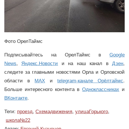
Фото ОрелТаймс
Подписывайтесь на ОрелТаймс в
Google
News
,
Яндекс.Новости
и на наш канал в
Дзен
,
следите за главными новостями Орла и Орловской
области в
MAX
и
telegram-канале Орёлтаймс
.
Больше интересного контента в
Одноклассниках
и
ВКонтакте
.
Теги:
проезд
,
Схемадвижения
,
улицаГорького
,
школа№22
Автор:
Евгений Кузнецов