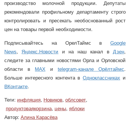
производство молочной продукции. Депутаты
рекомендовали профильному департаменту строго
контролировать и пресекать необоснованный рост
цен на товары первой необходимости.
Подписывайтесь на ОрелТаймс в
Google
News
,
Яндекс.Новости
и на наш канал в
Дзен
,
следите за главными новостями Орла и Орловской
области в
MAX
и
telegram-канале Орёлтаймс
.
Больше интересного контента в
Одноклассниках
и
ВКонтакте
.
Теги:
инфляция
,
Новиков
,
облсовет
,
продуктоваякорзина
,
цены
,
яблоки
Автор:
Алина Карасёва