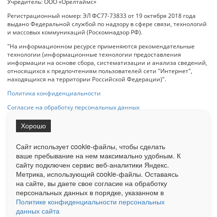
Учредитель: ООО «Орелтаймс»
Регистрационный номер: ЭЛ ФС77-73833 от 19 октября 2018 года
выдано Федеральной службой по надзору в сфере связи, технологий
и массовых коммуникаций (Роскомнадзор РФ).
"На информационном ресурсе применяются рекомендательные
технологии (информационные технологии предоставления
информации на основе сбора, систематизации и анализа сведений,
относящихся к предпочтениям пользователей сети "Интернет",
находящихся на территории Российской Федерации)".
Политика конфиденциальности
Согласие на обработку персональных данных
Хорошо
При использовании любого материала с данного сайта гипер-ссылка
на Сетевое издание «ОрелТаймс» обязательна.
Сайт использует cookie-файлы, чтобы сделать
ваше пребывание на нем максимально удобным. К
cайту подключен сервис веб-аналитики Яндекс.
Ограниченная статистика посещаемости доступна на сайте
Метрика, использующий cookie-файлы. Оставаясь
Liveinternet.ru
. Подробная статистика для рекламодателей по запросу
на сайте, вы даете свое согласие на обработку
у менеджера.
персональных данных в порядке, указанном в
Реклама
Документы
О нас
Контакты
Политике конфиденциальности персональных
данных сайта