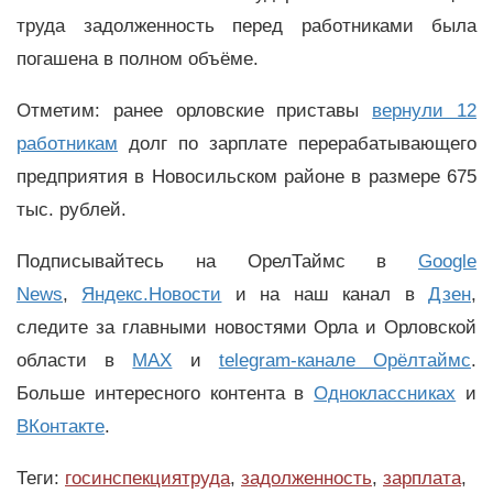
труда задолженность перед работниками была
погашена в полном объёме.
Отметим: ранее орловские приставы
вернули 12
работникам
долг по зарплате перерабатывающего
предприятия в Новосильском районе в размере 675
тыс. рублей.
Подписывайтесь на ОрелТаймс в
Google
News
,
Яндекс.Новости
и на наш канал в
Дзен
,
следите за главными новостями Орла и Орловской
области в
MAX
и
telegram-канале Орёлтаймс
.
Больше интересного контента в
Одноклассниках
и
ВКонтакте
.
Теги:
госинспекциятруда
,
задолженность
,
зарплата
,