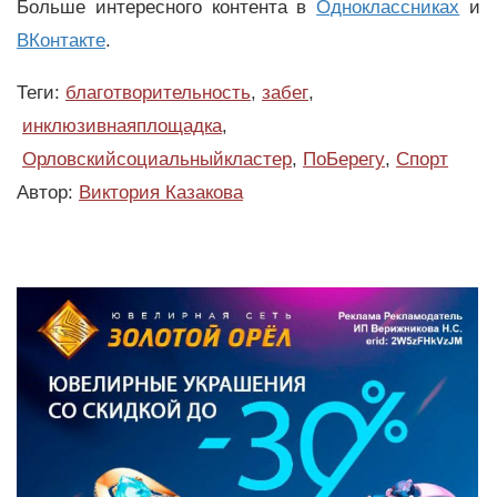
Больше интересного контента в
Одноклассниках
и
ВКонтакте
.
Теги:
благотворительность
,
забег
,
инклюзивнаяплощадка
,
Орловскийсоциальныйкластер
,
ПоБерегу
,
Спорт
Автор:
Виктория Казакова