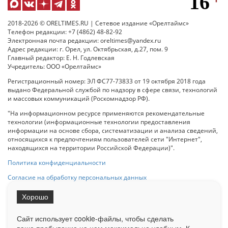
2018-2026 © ORELTIMES.RU | Сетевое издание «Орелтаймс»
Телефон редакции: +7 (4862) 48-82-92
Электронная почта редакции: oreltimes@yandex.ru
Адрес редакции: г. Орел, ул. Октябрьская, д.27, пом. 9
Главный редактор: Е. Н. Годлевская
Учредитель: ООО «Орелтаймс»
Регистрационный номер: ЭЛ ФС77-73833 от 19 октября 2018 года
выдано Федеральной службой по надзору в сфере связи, технологий
и массовых коммуникаций (Роскомнадзор РФ).
"На информационном ресурсе применяются рекомендательные
технологии (информационные технологии предоставления
информации на основе сбора, систематизации и анализа сведений,
относящихся к предпочтениям пользователей сети "Интернет",
находящихся на территории Российской Федерации)".
Политика конфиденциальности
Согласие на обработку персональных данных
Хорошо
При использовании любого материала с данного сайта гипер-ссылка
на Сетевое издание «ОрелТаймс» обязательна.
Сайт использует cookie-файлы, чтобы сделать