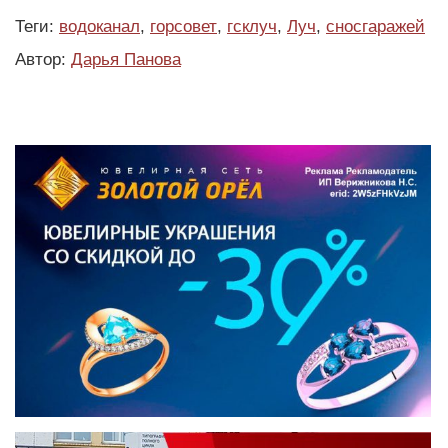
Теги:
водоканал
,
горсовет
,
гсклуч
,
Луч
,
сносгаражей
Автор:
Дарья Панова