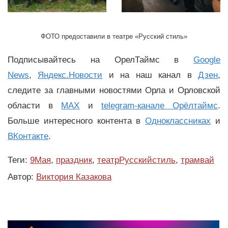
ФОТО предоставили в театре «Русский стиль»
Подписывайтесь на ОрелТаймс в
Google
News
,
Яндекс.Новости
и на наш канал в
Дзен
,
следите за главными новостями Орла и Орловской
области в
MAX
и
telegram-канале Орёлтаймс
.
Больше интересного контента в
Одноклассниках
и
ВКонтакте
.
Теги:
9Мая
,
праздник
,
театрРусскийстиль
,
трамвай
Автор:
Виктория Казакова