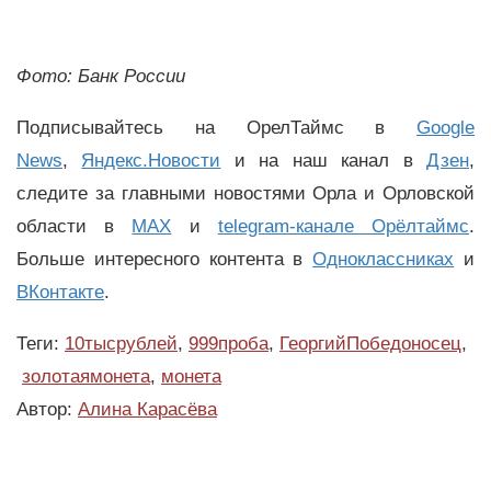
Фото: Банк России
Подписывайтесь на ОрелТаймс в
Google
News
,
Яндекс.Новости
и на наш канал в
Дзен
,
следите за главными новостями Орла и Орловской
области в
MAX
и
telegram-канале Орёлтаймс
.
Больше интересного контента в
Одноклассниках
и
ВКонтакте
.
Теги:
10тысрублей
,
999проба
,
ГеоргийПобедоносец
,
золотаямонета
,
монета
Автор:
Алина Карасёва