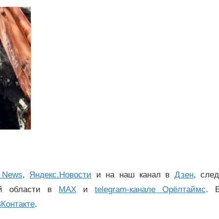
 News
,
Яндекс.Новости
и на наш канал в
Дзен
, сле
ой области в
MAX
и
telegram-канале Орёлтаймс
. 
Контакте
.