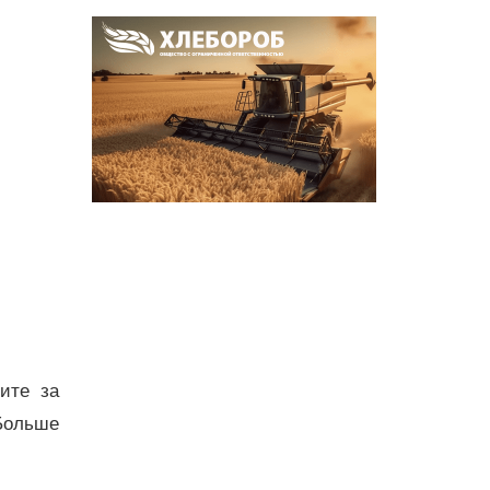
дите за
Больше