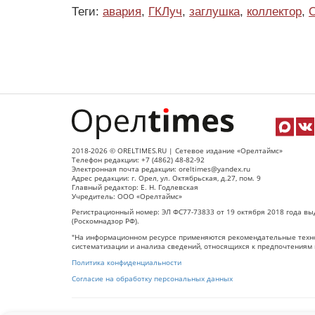
Теги:
авария
,
ГКЛуч
,
заглушка
,
коллектор
,
2018-2026 © ORELTIMES.RU | Сетевое издание «Орелтаймс»
Телефон редакции: +7 (4862) 48-82-92
Электронная почта редакции: oreltimes@yandex.ru
Адрес редакции: г. Орел, ул. Октябрьская, д.27, пом. 9
Главный редактор: Е. Н. Годлевская
Учредитель: ООО «Орелтаймс»
Регистрационный номер: ЭЛ ФС77-73833 от 19 октября 2018 года вы
(Роскомнадзор РФ).
"На информационном ресурсе применяются рекомендательные техно
систематизации и анализа сведений, относящихся к предпочтениям 
Политика конфиденциальности
Согласие на обработку персональных данных