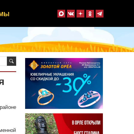
ММЫ
я
районе
менной