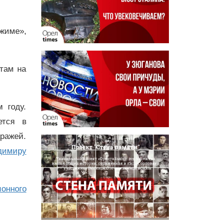
ежиме»,
там на
 году.
ется в
аражей.
димиру
онного