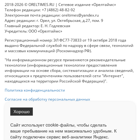
2018-2026 © ORELTIMES.RU | Сетевое издание «Орелтаймс»
Телефон редакции: +7 (4862) 48-82-92
Электронная почта редакции: oreltimes@yandex.ru
Адрес редакции: г. Орел, ул. Октябрьская, д.27, пом. 9
Главный редактор: Е. Н. Годлевская
Учредитель: ООО «Орелтаймс»
Регистрационный номер: ЭЛ ФС77-73833 от 19 октября 2018 года
выдано Федеральной службой по надзору в сфере связи, технологий
и массовых коммуникаций (Роскомнадзор РФ).
"На информационном ресурсе применяются рекомендательные
технологии (информационные технологии предоставления
информации на основе сбора, систематизации и анализа сведений,
относящихся к предпочтениям пользователей сети "Интернет",
находящихся на территории Российской Федерации)".
Политика конфиденциальности
Согласие на обработку персональных данных
Хорошо
При использовании любого материала с данного сайта гипер-ссылка
на Сетевое издание «ОрелТаймс» обязательна.
Сайт использует cookie-файлы, чтобы сделать
ваше пребывание на нем максимально удобным. К
cайту подключен сервис веб-аналитики Яндекс.
Ограниченная статистика посещаемости доступна на сайте