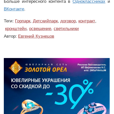
Больше интересного контента в
Одноклассниках
и
ВКонтакте
.
Теги:
Горпарк
,
Детскийпарк
,
договор
,
контракт
,
кронштейн
,
освещение
,
светильники
Автор:
Евгений Кузнецов