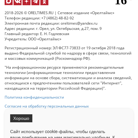
2018-2026 © ORELTIMES.RU | Сетевое издание «Орелтаймс»
Телефон редакции: +7 (4862) 48-82-92
Электронная почта редакции: oreltimes@yandex.ru
Адрес редакции: г. Орел, ул. Октябрьская, д.27, пом. 9
Главный редактор: Е. Н. Годлевская
Учредитель: ООО «Орелтаймс»
Регистрационный номер: ЭЛ ФС77-73833 от 19 октября 2018 года
выдано Федеральной службой по надзору в сфере связи, технологий
и массовых коммуникаций (Роскомнадзор РФ).
"На информационном ресурсе применяются рекомендательные
технологии (информационные технологии предоставления
информации на основе сбора, систематизации и анализа сведений,
относящихся к предпочтениям пользователей сети "Интернет",
находящихся на территории Российской Федерации)".
Политика конфиденциальности
Согласие на обработку персональных данных
Хорошо
При использовании любого материала с данного сайта гипер-ссылка
на Сетевое издание «ОрелТаймс» обязательна.
Сайт использует cookie-файлы, чтобы сделать
ваше пребывание на нем максимально удобным. К