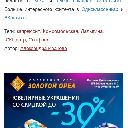
области в
MAX
и
telegram-канале Орёлтаймс
.
Больше интересного контента в
Одноклассниках
и
ВКонтакте
.
Теги:
капремонт
,
Комсомольская
,
Ладыгина
,
СКЦентр
,
Соцфонд
Автор:
Александра Иванова