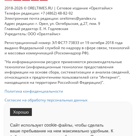
2018-2026 © ORELTIMES.RU | Сетевое издание «Орелтаймс»
Телефон редакции: +7 (4862) 48-82-92
Электронная почта редакции: oreltimes@yandex.ru
Адрес редакции: г. Орел, ул. Октябрьская, д.27, пом. 9
Главный редактор: Е. Н. Годлевская
Учредитель: ООО «Орелтаймс»
Регистрационный номер: ЭЛ ФС77-73833 от 19 октября 2018 года
выдано Федеральной службой по надзору в сфере связи, технологий
и массовых коммуникаций (Роскомнадзор РФ).
"На информационном ресурсе применяются рекомендательные
технологии (информационные технологии предоставления
информации на основе сбора, систематизации и анализа сведений,
относящихся к предпочтениям пользователей сети "Интернет",
находящихся на территории Российской Федерации)".
Политика конфиденциальности
Согласие на обработку персональных данных
Хорошо
При использовании любого материала с данного сайта гипер-ссылка
на Сетевое издание «ОрелТаймс» обязательна.
Сайт использует cookie-файлы, чтобы сделать
ваше пребывание на нем максимально удобным. К