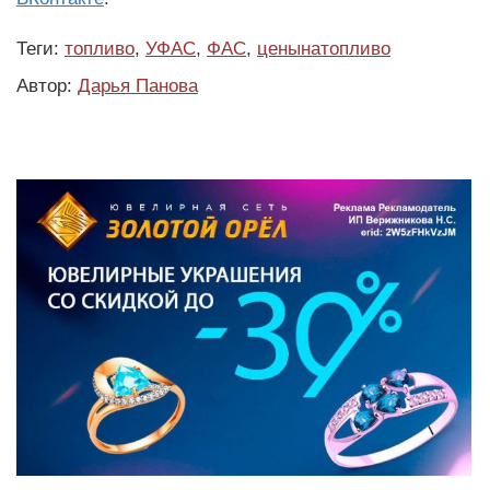
Теги:
топливо
,
УФАС
,
ФАС
,
ценынатопливо
Автор:
Дарья Панова