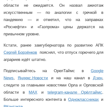
области не ожидается. Он назвал ажиотаж
искусственным — по аналогии с гречкой в
пандемию — и отметил, что на заправках
«Роснефти» и «Газпрома» цены держатся на
привычном уровне.
Кстати, ранее замгубернатора по развитию АПК
Сергей Борзёнков
пояснял, что отпуск горючего для
аграриев идёт штатно.
Подписывайтесь на ОрелТаймс в
Google
News
,
Яндекс.Новости
и на наш канал в
Дзен
,
следите за главными новостями Орла и Орловской
области в
MAX
и
telegram-канале Орёлтаймс
.
Больше интересного контента в
Одноклассниках
и
ВКонтакте
.