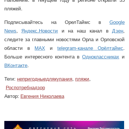
Напомним: в текущем году в регионе открыли 35
пляжей.
Подписывайтесь на ОрелТаймс в
Google
News
,
Яндекс.Новости
и на наш канал в
Дзен
,
следите за главными новостями Орла и Орловской
области в
MAX
и
telegram-канале Орёлтаймс
.
Больше интересного контента в
Одноклассниках
и
ВКонтакте
.
Теги:
непригодныедлякупания
,
пляжи
,
Роспотребнадзор
Автор:
Евгения Николаева