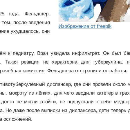
5 года. Фельдшер,
 тем, после введения
Изображение от freepik
яние ухудшалось, они
ём к педиатру. Врач увидела инфильтрат. Он был баг
. Такая реакция не характерна для туберкулина, п
врачебная комиссия. Фельдшера отстранили от работы.
тивотуберкулёзный диспансер, где они провели около 
ы, мокроту из лёгких, для чего вводили катетер в тра
долго не могли отойти, не подпускали к себе медпер
ла. Но даже после выписки из диспансера, дети теперь
ка осложнений.