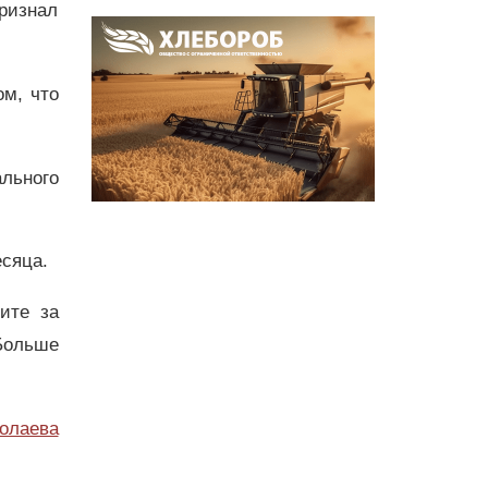
признал
ом, что
льного
есяца.
дите за
Больше
олаева