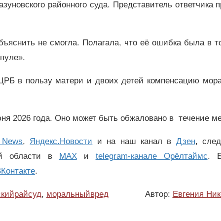
азуновского районного суда. Представитель ответчика 
ъяснить не смогла. Полагала, что её ошибка была в т
мпуле».
ЦРБ в пользу матери и двоих детей компенсацию мора
ня 2026 года. Оно может быть обжаловано в течение м
 News
,
Яндекс.Новости
и на наш канал в
Дзен
, сле
ой области в
MAX
и
telegram-канале Орёлтаймс
. 
Контакте
.
скийрайсуд
,
моральныйвред
Автор:
Евгения Ник