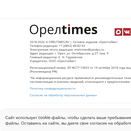
2018-2026 © ORELTIMES.RU | Сетевое издание «Орелтаймс»
Телефон редакции: +7 (4862) 48-82-92
Электронная почта редакции: oreltimes@yandex.ru
Адрес редакции: г. Орел, ул. Октябрьская, д.27, пом. 9
Главный редактор: Е. Н. Годлевская
Учредитель: ООО «Орелтаймс»
Регистрационный номер: ЭЛ ФС77-73833 от 19 октября 2018 года вы
(Роскомнадзор РФ).
"На информационном ресурсе применяются рекомендательные техно
систематизации и анализа сведений, относящихся к предпочтениям 
Политика конфиденциальности
Согласие на обработку персональных данных
При использовании любого материала с данного сайта гипер-ссылка
Сайт использует cookie-файлы, чтобы сделать ваше пребывание
Ограниченная статистика посещаемости доступна на сайте
Liveinter
файлы. Оставаясь на сайте, вы даете свое согласие на обработ