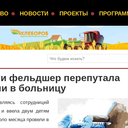
СВО
НОВОСТИ
ПРОЕКТЫ
ПРОГРА
ти фельдшер перепутала
ли в больницу
вляясь сотрудницей
 и ввела двум детям
оло месяца провели в