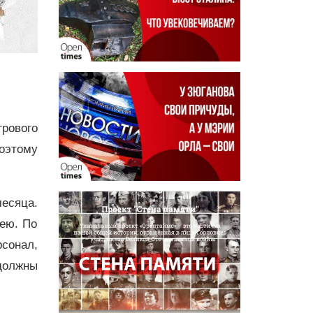
рового
оэтому
месяца.
хею. По
сонал,
 должны