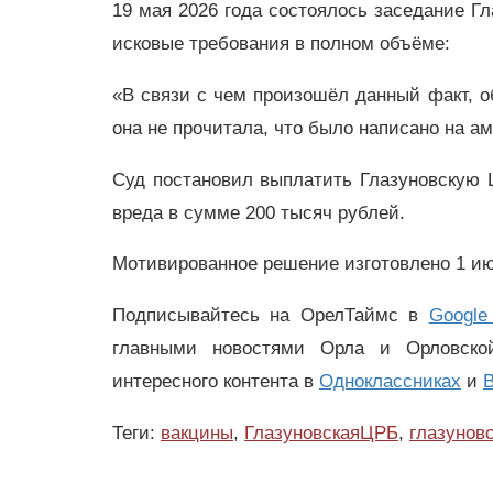
19 мая 2026 года состоялось заседание Гл
исковые требования в полном объёме:
«В связи с чем произошёл данный факт, об
она не прочитала, что было написано на а
Суд постановил выплатить Глазуновскую 
вреда в сумме 200 тысяч рублей.
Мотивированное решение изготовлено 1 ию
Подписывайтесь на ОрелТаймс в
Google
главными новостями Орла и Орловск
интересного контента в
Одноклассниках
и
В
Теги:
вакцины
,
ГлазуновскаяЦРБ
,
глазунов