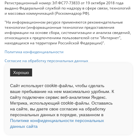
Регистрационный номер: ЭЛ ФС77-73833 от 19 октября 2018 года
выдано Федеральной службой по надзору в сфере связи, технологий
и массовых коммуникаций (Роскомнадзор РФ).
"На информационном ресурсе применяются рекомендательные
технологии (информационные технологии предоставления
информации на основе сбора, систематизации и анализа сведений,
относящихся к предпочтениям пользователей сети "Интернет",
находящихся на территории Российской Федерации)".
Политика конфиденциальности
Согласие на обработку персональных данных
Хорошо
При использовании любого материала с данного сайта гипер-ссылка
на Сетевое издание «ОрелТаймс» обязательна.
Сайт использует cookie-файлы, чтобы сделать
ваше пребывание на нем максимально удобным. К
cайту подключен сервис веб-аналитики Яндекс.
Ограниченная статистика посещаемости доступна на сайте
Метрика, использующий cookie-файлы. Оставаясь
Liveinternet.ru
. Подробная статистика для рекламодателей по запросу
на сайте, вы даете свое согласие на обработку
у менеджера.
персональных данных в порядке, указанном в
Реклама
Документы
О нас
Контакты
Политике конфиденциальности персональных
данных сайта