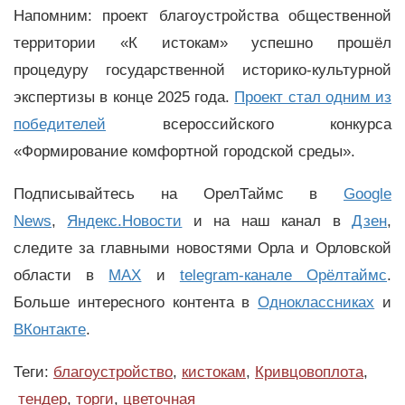
Напомним: проект благоустройства общественной
территории «К истокам» успешно прошёл
процедуру государственной историко-культурной
экспертизы в конце 2025 года.
Проект стал одним из
победителей
всероссийского конкурса
«Формирование комфортной городской среды».
Подписывайтесь на ОрелТаймс в
Google
News
,
Яндекс.Новости
и на наш канал в
Дзен
,
следите за главными новостями Орла и Орловской
области в
MAX
и
telegram-канале Орёлтаймс
.
Больше интересного контента в
Одноклассниках
и
ВКонтакте
.
Теги:
благоустройство
,
кистокам
,
Кривцовоплота
,
тендер
,
торги
,
цветочная