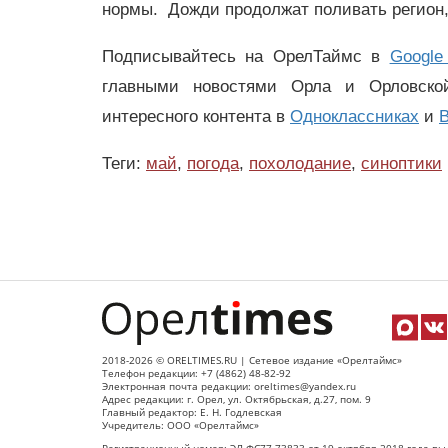
нормы. Дожди продолжат поливать регион,
Подписывайтесь на ОрелТаймс в
Google
главными новостями Орла и Орловск
интересного контента в
Одноклассниках
и
В
Теги:
май
,
погода
,
похолодание
,
синоптики
2018-2026 © ORELTIMES.RU | Сетевое издание «Орелтаймс»
Телефон редакции: +7 (4862) 48-82-92
Электронная почта редакции: oreltimes@yandex.ru
Адрес редакции: г. Орел, ул. Октябрьская, д.27, пом. 9
Главный редактор: Е. Н. Годлевская
Учредитель: ООО «Орелтаймс»