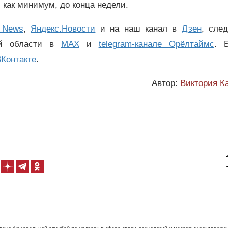
 как минимум, до конца недели.
 News
,
Яндекс.Новости
и на наш канал в
Дзен
, сле
ой области в
MAX
и
telegram-канале Орёлтаймс
. 
Контакте
.
Автор:
Виктория К