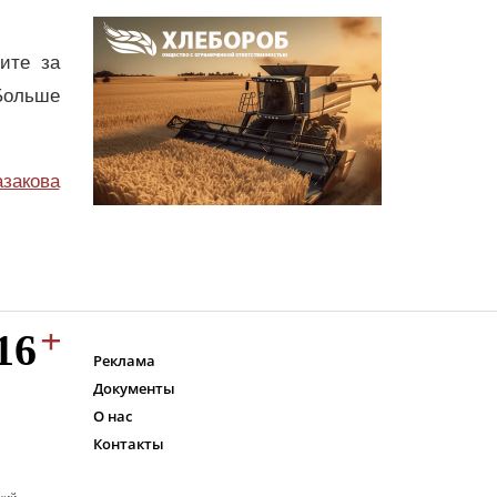
дите за
Больше
азакова
Реклама
Документы
О нас
Контакты