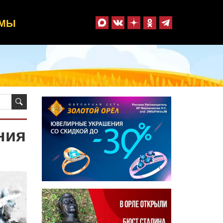
ММЫ
ния