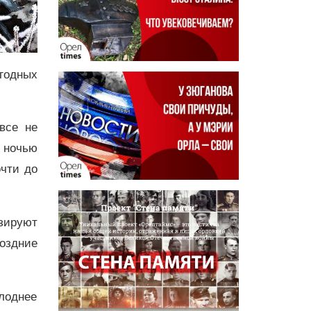
годных
все не
 ночью
очти до
озируют
оздние
лоднее