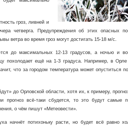
а будет максимально
тность гроз, ливней и
ечера четверга. Предупреждения об этих опасных по
ывы ветра во время гроз могут достигать 15-18 м/с.
ются до максимальных 12-13 градусов, а ночью и во
цу похолодает ещё на 1-3 градуса. Например, в Орле
начит, что за городом температура может опуститься п
йдут» до Орловской области, хотя их, к примеру, прогн
и прогноз всё-таки сбудется, то это будут самые п
ления, о чём пишут «Метеовести».
уха начнёт потихоньку расти, но будет всё равно хо