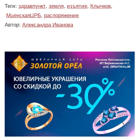
Теги:
здравпункт
,
земля
,
изъятие
,
Клычков
,
МценскаяЦРБ
,
распоряжение
Автор:
Александра Иванова