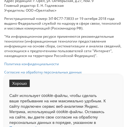
Адрес редакции: г. Орел, ул. Октябрьская, д.27, пом. 9
Главный редактор: Е. Н. Годлевская
Учредитель: ООО «Орелтаймс»
Регистрационный номер: ЭЛ ФС77-73833 от 19 октября 2018 года
выдано Федеральной службой по надзору в сфере связи, технологий
и массовых коммуникаций (Роскомнадзор РФ).
"На информационном ресурсе применяются рекомендательные
технологии (информационные технологии предоставления
информации на основе сбора, систематизации и анализа сведений,
относящихся к предпочтениям пользователей сети "Интернет",
находящихся на территории Российской Федерации)".
Политика конфиденциальности
Согласие на обработку персональных данных
Хорошо
При использовании любого материала с данного сайта гипер-ссылка
на Сетевое издание «ОрелТаймс» обязательна.
Сайт использует cookie-файлы, чтобы сделать
ваше пребывание на нем максимально удобным. К
cайту подключен сервис веб-аналитики Яндекс.
Ограниченная статистика посещаемости доступна на сайте
Метрика, использующий cookie-файлы. Оставаясь
Liveinternet.ru
. Подробная статистика для рекламодателей по запросу
у менеджера.
на сайте, вы даете свое согласие на обработку
персональных данных в порядке, указанном в