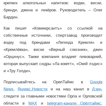
крепких алкогольных напитков: водки, виски,
бренди, джина и ликёров. Руководитель – Олег
Бардин.
Как пишет «Коммерсантъ» со ссылкой на
собственные источники, спиртзавод производит
водку под брендами «Легенда Кремля» и
«Кремлёвка», виски «Верный союзник», джин
«Орцинус». Также компания владеет пивоварней,
которая выпускает сидры «Ла кокетт», «Окей лэдис»
и «Тру Голди».
Подписывайтесь на ОрелТаймс в
Google
News
,
Яндекс.Новости
и на наш канал в
Дзен
,
следите за главными новостями Орла и Орловской
области в
MAX
и
telegram-канале Орёлтаймс
.