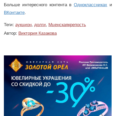
Больше интересного контента в
Одноклассниках
и
ВКонтакте
.
Теги:
аукцион
,
долги
,
Мценскаякрепость
Автор:
Виктория Казакова