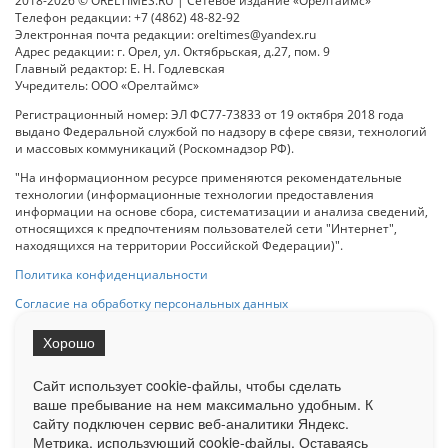
2018-2026 © ORELTIMES.RU | Сетевое издание «Орелтаймс»
Телефон редакции: +7 (4862) 48-82-92
Электронная почта редакции: oreltimes@yandex.ru
Адрес редакции: г. Орел, ул. Октябрьская, д.27, пом. 9
Главный редактор: Е. Н. Годлевская
Учредитель: ООО «Орелтаймс»
Регистрационный номер: ЭЛ ФС77-73833 от 19 октября 2018 года
выдано Федеральной службой по надзору в сфере связи, технологий
и массовых коммуникаций (Роскомнадзор РФ).
"На информационном ресурсе применяются рекомендательные
технологии (информационные технологии предоставления
информации на основе сбора, систематизации и анализа сведений,
относящихся к предпочтениям пользователей сети "Интернет",
находящихся на территории Российской Федерации)".
Политика конфиденциальности
Согласие на обработку персональных данных
Хорошо
При использовании любого материала с данного сайта гипер-ссылка
на Сетевое издание «ОрелТаймс» обязательна.
Сайт использует cookie-файлы, чтобы сделать
ваше пребывание на нем максимально удобным. К
cайту подключен сервис веб-аналитики Яндекс.
Ограниченная статистика посещаемости доступна на сайте
Метрика, использующий cookie-файлы. Оставаясь
Liveinternet.ru
. Подробная статистика для рекламодателей по запросу