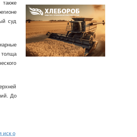
 также
регионе
ый суд
марные
 толща
еского
ерхней
ний. До
 иск о