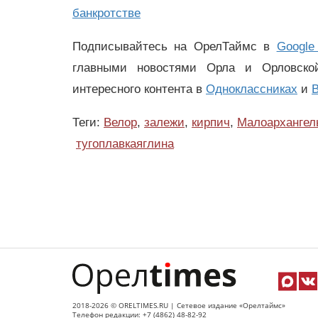
банкротстве
Подписывайтесь на ОрелТаймс в
Google
главными новостями Орла и Орловск
интересного контента в
Одноклассниках
и
В
Теги:
Велор
,
залежи
,
кирпич
,
Малоархангел
тугоплавкаяглина
2018-2026 © ORELTIMES.RU | Сетевое издание «Орелтаймс»
Телефон редакции: +7 (4862) 48-82-92