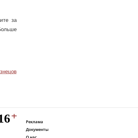
дите за
Больше
узнецов
Реклама
Документы
О нас