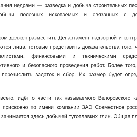
ования недрами
—
разведка и добыча строительных пес
добычи полезных ископаемых и связанных с д
ром должен разместить Департамент надзорной и конт
тся лица, готовые представить доказательства того, 
алистами, финансовыми и техническими средс
ивного и безопасного проведения работ. Более того,
 перечислить задаток и сбор. Их размер будет опре
всего, идёт о части так называемого Велоровского ка
ло присвоено по имени компании ЗАО Совместное росс
я занимается здесь добычей тугоплавких глин. Общая 