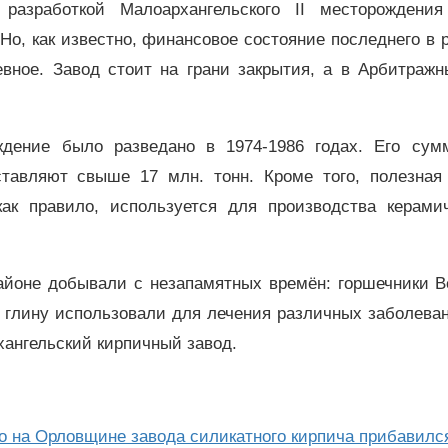
разработкой Малоархангельского II месторождения
о, как известно, финансовое состояние последнего в 
евное. Завод стоит на грани закрытия, а в Арбитражн
ждение было разведано в 1974-1986 годах. Его сум
ставляют свыше 17 млн. тонн. Кроме того, полезная
ак правило, используется для производства керамич
айоне добывали с незапамятных времён: горшечники В
 глину использовали для лечения различных заболева
хангельский кирпичный завод.
 на Орловщине завода силикатного кирпича прибавился