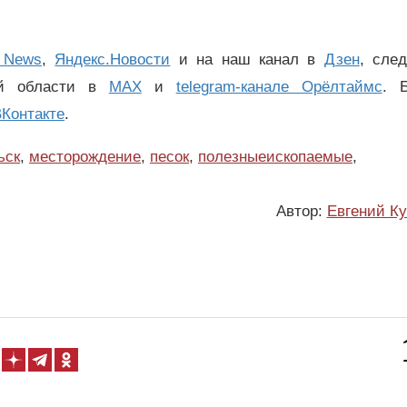
 News
,
Яндекс.Новости
и на наш канал в
Дзен
, сле
ой области в
MAX
и
telegram-канале Орёлтаймс
. 
Контакте
.
ьск
,
месторождение
,
песок
,
полезныеископаемые
,
Автор:
Евгений К