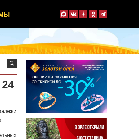
ММЫ
 24
залежи
а.
тельных