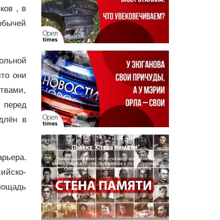
ков , в
обычей
рольной
что они
твами,
 перед
длён в
рьера.
ийско-
площадь