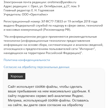
Электронная почта редакции: oreltimes@yandex.ru
Адрес редакции: г. Орел, ул. Октябрьская, д.27, пом. 9
Главный редактор: Е. Н. Годлевская
Учредитель: ООО «Орелтаймс»
Регистрационный номер: ЭЛ ФС77-73833 от 19 октября 2018 года
выдано Федеральной службой по надзору в сфере связи, технологий
и массовых коммуникаций (Роскомнадзор РФ).
"На информационном ресурсе применяются рекомендательные
технологии (информационные технологии предоставления
информации на основе сбора, систематизации и анализа сведений,
относящихся к предпочтениям пользователей сети "Интернет",
находящихся на территории Российской Федерации)".
Политика конфиденциальности
Согласие на обработку персональных данных
Хорошо
При использовании любого материала с данного сайта гипер-ссылка
на Сетевое издание «ОрелТаймс» обязательна.
Сайт использует cookie-файлы, чтобы сделать
ваше пребывание на нем максимально удобным. К
cайту подключен сервис веб-аналитики Яндекс.
Ограниченная статистика посещаемости доступна на сайте
Метрика, использующий cookie-файлы. Оставаясь
Liveinternet.ru
. Подробная статистика для рекламодателей по запросу
у менеджера.
на сайте, вы даете свое согласие на обработку