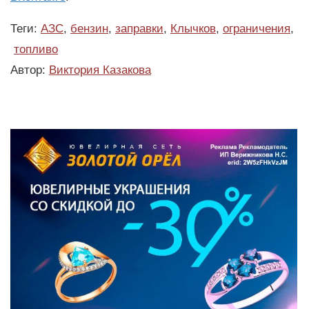
Теги:
АЗС
,
бензин
,
заправки
,
Клычков
,
ограничения
,
топливо
Автор:
Виктория Казакова