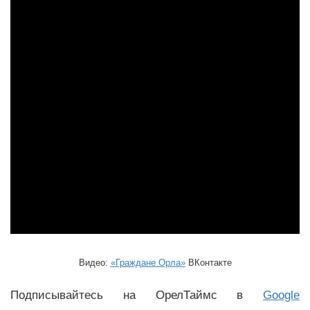
Видео:
«Граждане Орла»
ВКонтакте
Подписывайтесь на ОрелТаймс в
Google