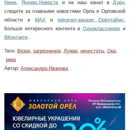
News
,
Яндекс.Новости
и на наш канал в
Дзен
,
следите за главными новостями Орла и Орловской
области в
MAX
и
telegram-канале Орёлтаймс
.
Больше интересного контента в
Одноклассниках
и
ВКонтакте
.
Теги:
Вязки
,
загрязнение
,
Лужки
,
нечистоты
,
Ока
,
река
Автор:
Александра Иванова