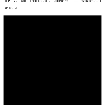
ЧП! А как трактовать иначе?», — заключают
жители.