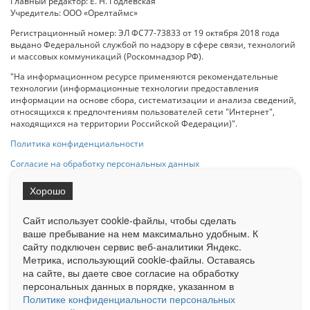
Главный редактор: Е. Н. Годлевская
Учредитель: ООО «Орелтаймс»
Регистрационный номер: ЭЛ ФС77-73833 от 19 октября 2018 года
выдано Федеральной службой по надзору в сфере связи, технологий
и массовых коммуникаций (Роскомнадзор РФ).
"На информационном ресурсе применяются рекомендательные
технологии (информационные технологии предоставления
информации на основе сбора, систематизации и анализа сведений,
относящихся к предпочтениям пользователей сети "Интернет",
находящихся на территории Российской Федерации)".
Политика конфиденциальности
Согласие на обработку персональных данных
Хорошо
При использовании любого материала с данного сайта гипер-ссылка
на Сетевое издание «ОрелТаймс» обязательна.
Сайт использует cookie-файлы, чтобы сделать
ваше пребывание на нем максимально удобным. К
cайту подключен сервис веб-аналитики Яндекс.
Ограниченная статистика посещаемости доступна на сайте
Метрика, использующий cookie-файлы. Оставаясь
Liveinternet.ru
. Подробная статистика для рекламодателей по запросу
у менеджера.
на сайте, вы даете свое согласие на обработку
персональных данных в порядке, указанном в
Реклама
Документы
О нас
Контакты
Политике конфиденциальности персональных