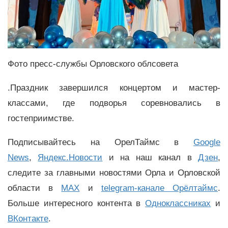
Фото пресс-службы Орловского облсовета
.Праздник завершился концертом и мастер-
классами, где подворья соревновались в
гостеприимстве.
Подписывайтесь на ОрелТаймс в
Google
News
,
Яндекс.Новости
и на наш канал в
Дзен
,
следите за главными новостями Орла и Орловской
области в
MAX
и
telegram-канале Орёлтаймс
.
Больше интересного контента в
Одноклассниках
и
ВКонтакте
.