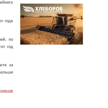
ийного
от года
ей, по
тот год
дите за
Больше
узнецов