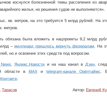
ычков коснулся болезненной темы расселения из авар
аварийного жилья, но решения судов не выполняются».
ыс. кв. метров, на это требуется 5 млрд рублей. На эт
в. метров.
ть обязана была вложить в нацпроекты 9,2 млрд рубл
 млрд –
миллиард пришлось вернуть федералам
. На э
ей, но и освоение этих средств под вопросом.
 News
,
Яндекс.Новости
и на наш канал в
Дзен
, сле
ой области в
MAX
и
telegram-канале Орёлтаймс
. 
Контакте
.
,
Тарасов
Автор:
Евгений К