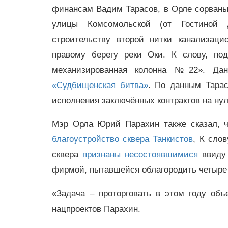
финансам Вадим Тарасов, в Орле сорваны
улицы Комсомольской (от Гостиной
строительству второй нитки канализацио
правому берегу реки Оки. К слову, по
механизированная колонна №22». Дан
«Судбищенская битва»
. По данным Тарас
исполнения заключённых контрактов на нул
Мэр Орла Юрий Парахин также сказал, ч
благоустройство сквера Танкистов
, К сло
сквера
признаны несостоявшимися
ввиду 
фирмой, пытавшейся облагородить четыре 
«Задача – проторговать в этом году объ
нацпроектов Парахин.