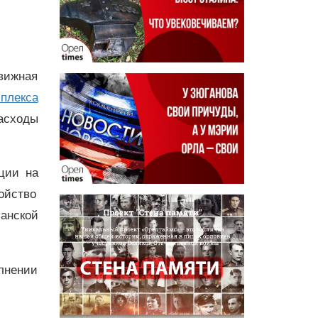
вижная
плекса
асходы
ции на
ойство
занской
лнении