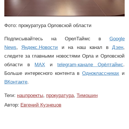
Фото: прокуратура Орловской области
Подписывайтесь на ОрелТаймс в
Google
News
,
Яндекс.Новости
и на наш канал в
Дзен
,
следите за главными новостями Орла и Орловской
области в
MAX
и
telegram-канале Орёлтаймс
.
Больше интересного контента в
Одноклассниках
и
ВКонтакте
.
Теги:
нацпроекты
,
прокуратура
,
Тимошин
Автор:
Евгений Кузнецов