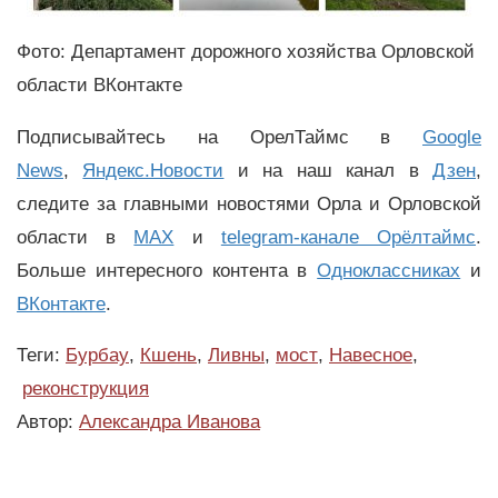
Фото: Департамент дорожного хозяйства Орловской
области ВКонтакте
Подписывайтесь на ОрелТаймс в
Google
News
,
Яндекс.Новости
и на наш канал в
Дзен
,
следите за главными новостями Орла и Орловской
области в
MAX
и
telegram-канале Орёлтаймс
.
Больше интересного контента в
Одноклассниках
и
ВКонтакте
.
Теги:
Бурбау
,
Кшень
,
Ливны
,
мост
,
Навесное
,
реконструкция
Автор:
Александра Иванова