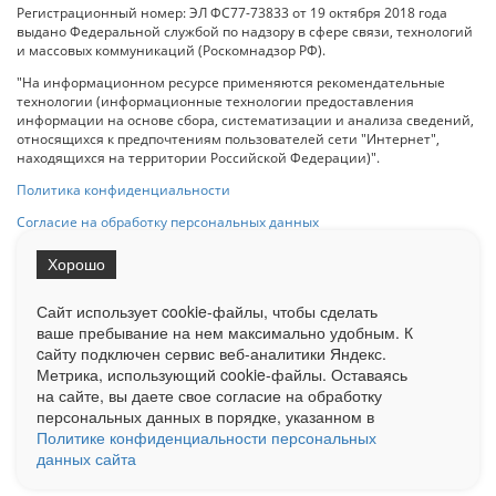
Регистрационный номер: ЭЛ ФС77-73833 от 19 октября 2018 года
выдано Федеральной службой по надзору в сфере связи, технологий
и массовых коммуникаций (Роскомнадзор РФ).
"На информационном ресурсе применяются рекомендательные
технологии (информационные технологии предоставления
информации на основе сбора, систематизации и анализа сведений,
относящихся к предпочтениям пользователей сети "Интернет",
находящихся на территории Российской Федерации)".
Политика конфиденциальности
Согласие на обработку персональных данных
Хорошо
При использовании любого материала с данного сайта гипер-ссылка
на Сетевое издание «ОрелТаймс» обязательна.
Сайт использует cookie-файлы, чтобы сделать
ваше пребывание на нем максимально удобным. К
cайту подключен сервис веб-аналитики Яндекс.
Ограниченная статистика посещаемости доступна на сайте
Метрика, использующий cookie-файлы. Оставаясь
Liveinternet.ru
. Подробная статистика для рекламодателей по запросу
на сайте, вы даете свое согласие на обработку
у менеджера.
персональных данных в порядке, указанном в
Реклама
Документы
О нас
Контакты
Политике конфиденциальности персональных
данных сайта