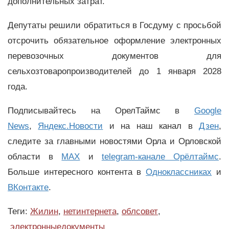
дополнительных затрат.
Депутаты решили обратиться в Госдуму с просьбой
отсрочить обязательное оформление электронных
перевозочных документов для
сельхозтоваропроизводителей до 1 января 2028
года.
Подписывайтесь на ОрелТаймс в
Google
News
,
Яндекс.Новости
и на наш канал в
Дзен
,
следите за главными новостями Орла и Орловской
области в
MAX
и
telegram-канале Орёлтаймс
.
Больше интересного контента в
Одноклассниках
и
ВКонтакте
.
Теги:
Жилин
,
нетинтернета
,
облсовет
,
электронныедокументы