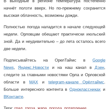
В выходные в регионе температура постепенно
начнёт ползти вверх. Но по-прежнему сохранится
высокая облачность, возможны дожди.
Полностью погода наладится в начале следующей
недели. Орловцам обещают практически июльский
зной. Да и неудивительно – до лета осталось всего
две недели.
Подписывайтесь на ОрелТаймс в
Google
News
,
Яндекс.Новости
и на наш канал в
Дзен
,
следите за главными новостями Орла и Орловской
области в
MAX
и
telegram-канале Орёлтаймс
.
Больше интересного контента в
Одноклассниках
и
ВКонтакте
.
Теги:
град
,
гроза
,
жара
,
погода
,
потепление
,