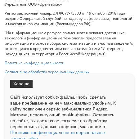
Учредитель: ООО «Орелтаймс»
Регистрационный номер: ЭЛ ФС77-73833 от 19 октября 2018 года
выдано Федеральной службой по надзору в сфере связи, технологий
и массовых коммуникаций (Роскомнадзор РФ).
"На информационном ресурсе применяются рекомендательные
технологии (информационные технологии предоставления
информации на основе сбора, систематизации и анализа сведений,
относящихся к предпочтениям пользователей сети "Интернет",
находящихся на территории Российской Федерации)".
Политика конфиденциальности
Согласие на обработку персональных данных
Хорошо
При использовании любого материала с данного сайта гипер-ссылка
на Сетевое издание «ОрелТаймс» обязательна.
Сайт использует cookie-файлы, чтобы сделать
ваше пребывание на нем максимально удобным. К
cайту подключен сервис веб-аналитики Яндекс.
Ограниченная статистика посещаемости доступна на сайте
Метрика, использующий cookie-файлы. Оставаясь
Liveinternet.ru
. Подробная статистика для рекламодателей по запросу
на сайте, вы даете свое согласие на обработку
у менеджера.
персональных данных в порядке, указанном в
Реклама
Документы
О нас
Контакты
Политике конфиденциальности персональных
данных сайта