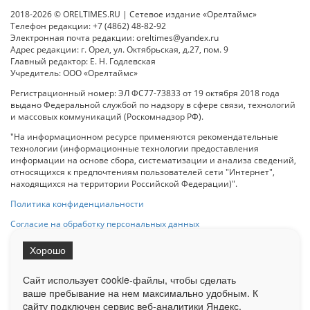
2018-2026 © ORELTIMES.RU | Сетевое издание «Орелтаймс»
Телефон редакции: +7 (4862) 48-82-92
Электронная почта редакции: oreltimes@yandex.ru
Адрес редакции: г. Орел, ул. Октябрьская, д.27, пом. 9
Главный редактор: Е. Н. Годлевская
Учредитель: ООО «Орелтаймс»
Регистрационный номер: ЭЛ ФС77-73833 от 19 октября 2018 года
выдано Федеральной службой по надзору в сфере связи, технологий
и массовых коммуникаций (Роскомнадзор РФ).
"На информационном ресурсе применяются рекомендательные
технологии (информационные технологии предоставления
информации на основе сбора, систематизации и анализа сведений,
относящихся к предпочтениям пользователей сети "Интернет",
находящихся на территории Российской Федерации)".
Политика конфиденциальности
Согласие на обработку персональных данных
Хорошо
При использовании любого материала с данного сайта гипер-ссылка
на Сетевое издание «ОрелТаймс» обязательна.
Сайт использует cookie-файлы, чтобы сделать
ваше пребывание на нем максимально удобным. К
cайту подключен сервис веб-аналитики Яндекс.
Ограниченная статистика посещаемости доступна на сайте