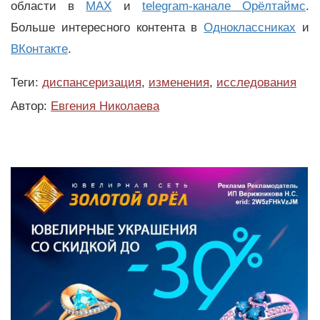
области в
MAX
и
telegram-канале Орёлтаймс
.
Больше интересного контента в
Одноклассниках
и
ВКонтакте
.
Теги:
диспансеризация
,
изменения
,
исследования
Автор:
Евгения Николаева