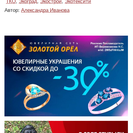
ТКО
,
Экоград
,
Экострой
,
Экотексити
Автор:
Александра Иванова