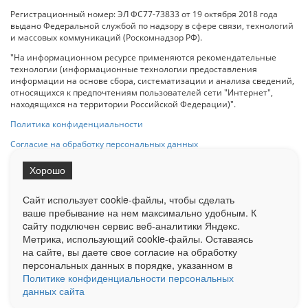
Регистрационный номер: ЭЛ ФС77-73833 от 19 октября 2018 года
выдано Федеральной службой по надзору в сфере связи, технологий
и массовых коммуникаций (Роскомнадзор РФ).
"На информационном ресурсе применяются рекомендательные
технологии (информационные технологии предоставления
информации на основе сбора, систематизации и анализа сведений,
относящихся к предпочтениям пользователей сети "Интернет",
находящихся на территории Российской Федерации)".
Политика конфиденциальности
Согласие на обработку персональных данных
Хорошо
При использовании любого материала с данного сайта гипер-ссылка
на Сетевое издание «ОрелТаймс» обязательна.
Сайт использует cookie-файлы, чтобы сделать
ваше пребывание на нем максимально удобным. К
cайту подключен сервис веб-аналитики Яндекс.
Ограниченная статистика посещаемости доступна на сайте
Метрика, использующий cookie-файлы. Оставаясь
Liveinternet.ru
. Подробная статистика для рекламодателей по запросу
на сайте, вы даете свое согласие на обработку
у менеджера.
персональных данных в порядке, указанном в
Реклама
Документы
О нас
Контакты
Политике конфиденциальности персональных
данных сайта