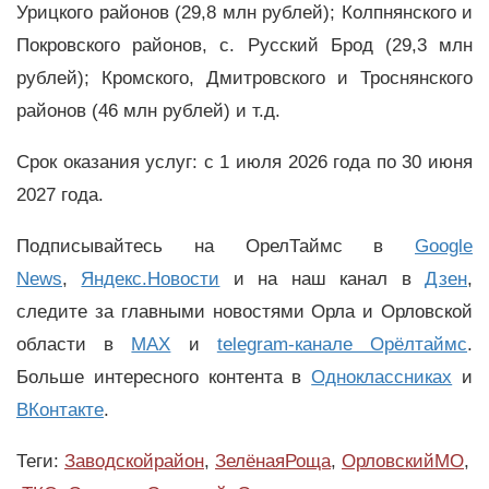
Урицкого районов (29,8 млн рублей); Колпнянского и
Покровского районов, с. Русский Брод (29,3 млн
рублей); Кромского, Дмитровского и Троснянского
районов (46 млн рублей) и т.д.
Срок оказания услуг: с 1 июля 2026 года по 30 июня
2027 года.
Подписывайтесь на ОрелТаймс в
Google
News
,
Яндекс.Новости
и на наш канал в
Дзен
,
следите за главными новостями Орла и Орловской
области в
MAX
и
telegram-канале Орёлтаймс
.
Больше интересного контента в
Одноклассниках
и
ВКонтакте
.
Теги:
Заводскойрайон
,
ЗелёнаяРоща
,
ОрловскийМО
,