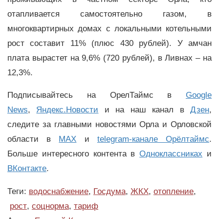
отапливается самостоятельно газом, в
многоквартирных домах с локальными котельными
рост составит 11% (плюс 430 рублей). У амчан
плата вырастет на 9,6% (720 рублей), в Ливнах – на
12,3%.
Подписывайтесь на ОрелТаймс в
Google
News
,
Яндекс.Новости
и на наш канал в
Дзен
,
следите за главными новостями Орла и Орловской
области в
MAX
и
telegram-канале Орёлтаймс
.
Больше интересного контента в
Одноклассниках
и
ВКонтакте
.
Теги:
водоснабжение
,
Госдума
,
ЖКХ
,
отопление
,
рост
,
соцнорма
,
тариф