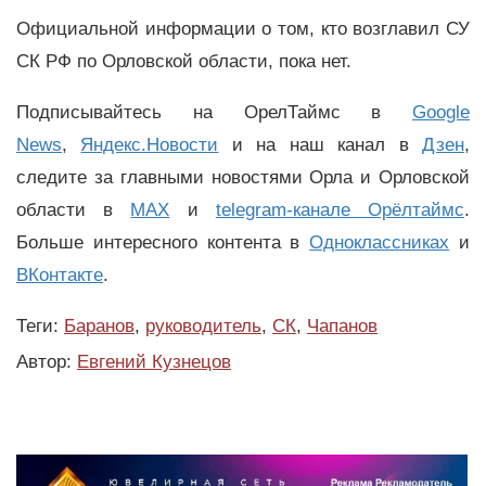
Официальной информации о том, кто возглавил СУ
СК РФ по Орловской области, пока нет.
Подписывайтесь на ОрелТаймс в
Google
News
,
Яндекс.Новости
и на наш канал в
Дзен
,
следите за главными новостями Орла и Орловской
области в
MAX
и
telegram-канале Орёлтаймс
.
Больше интересного контента в
Одноклассниках
и
ВКонтакте
.
Теги:
Баранов
,
руководитель
,
СК
,
Чапанов
Автор:
Евгений Кузнецов