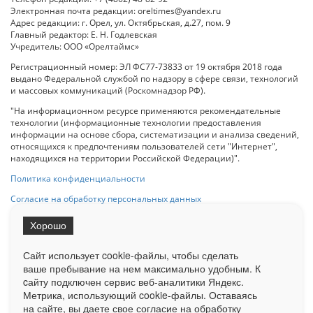
Электронная почта редакции: oreltimes@yandex.ru
Адрес редакции: г. Орел, ул. Октябрьская, д.27, пом. 9
Главный редактор: Е. Н. Годлевская
Учредитель: ООО «Орелтаймс»
Регистрационный номер: ЭЛ ФС77-73833 от 19 октября 2018 года
выдано Федеральной службой по надзору в сфере связи, технологий
и массовых коммуникаций (Роскомнадзор РФ).
"На информационном ресурсе применяются рекомендательные
технологии (информационные технологии предоставления
информации на основе сбора, систематизации и анализа сведений,
относящихся к предпочтениям пользователей сети "Интернет",
находящихся на территории Российской Федерации)".
Политика конфиденциальности
Согласие на обработку персональных данных
Хорошо
При использовании любого материала с данного сайта гипер-ссылка
на Сетевое издание «ОрелТаймс» обязательна.
Сайт использует cookie-файлы, чтобы сделать
ваше пребывание на нем максимально удобным. К
cайту подключен сервис веб-аналитики Яндекс.
Ограниченная статистика посещаемости доступна на сайте
Метрика, использующий cookie-файлы. Оставаясь
Liveinternet.ru
. Подробная статистика для рекламодателей по запросу
у менеджера.
на сайте, вы даете свое согласие на обработку