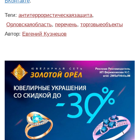
ВКонтакте
.
Теги:
антитеррористическаязащита
,
Орловскаяобласть
,
перечень
,
торговыеобъекты
Автор:
Евгений Кузнецов