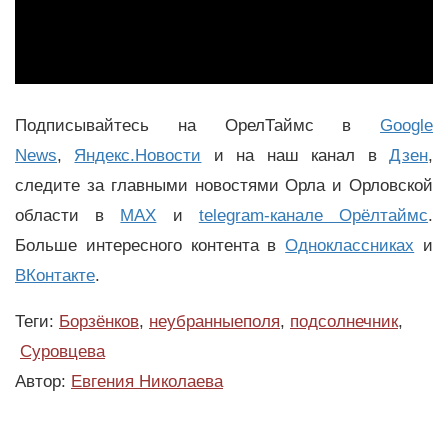
Подписывайтесь на ОрелТаймс в
Google
News
,
Яндекс.Новости
и на наш канал в
Дзен
,
следите за главными новостями Орла и Орловской
области в
MAX
и
telegram-канале Орёлтаймс
.
Больше интересного контента в
Одноклассниках
и
ВКонтакте
.
Теги:
Борзёнков
,
неубранныеполя
,
подсолнечник
,
Суровцева
Автор:
Евгения Николаева