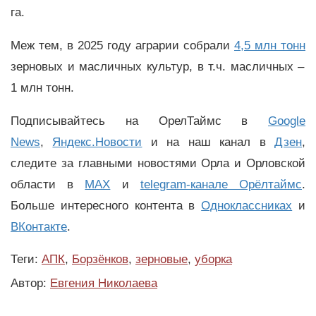
га.
Меж тем, в 2025 году аграрии собрали
4,5 млн тонн
зерновых и масличных культур, в т.ч. масличных –
1 млн тонн.
Подписывайтесь на ОрелТаймс в
Google
News
,
Яндекс.Новости
и на наш канал в
Дзен
,
следите за главными новостями Орла и Орловской
области в
MAX
и
telegram-канале Орёлтаймс
.
Больше интересного контента в
Одноклассниках
и
ВКонтакте
.
Теги:
АПК
,
Борзёнков
,
зерновые
,
уборка
Автор:
Евгения Николаева