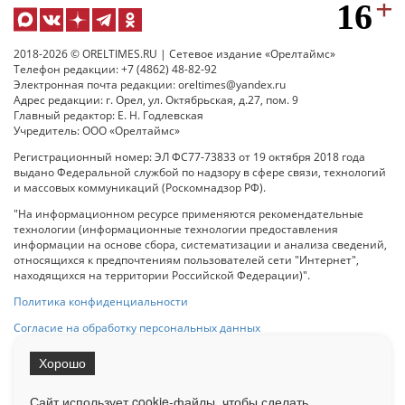
2018-2026 © ORELTIMES.RU | Сетевое издание «Орелтаймс»
Телефон редакции: +7 (4862) 48-82-92
Электронная почта редакции: oreltimes@yandex.ru
Адрес редакции: г. Орел, ул. Октябрьская, д.27, пом. 9
Главный редактор: Е. Н. Годлевская
Учредитель: ООО «Орелтаймс»
Регистрационный номер: ЭЛ ФС77-73833 от 19 октября 2018 года
выдано Федеральной службой по надзору в сфере связи, технологий
и массовых коммуникаций (Роскомнадзор РФ).
"На информационном ресурсе применяются рекомендательные
технологии (информационные технологии предоставления
информации на основе сбора, систематизации и анализа сведений,
относящихся к предпочтениям пользователей сети "Интернет",
находящихся на территории Российской Федерации)".
Политика конфиденциальности
Согласие на обработку персональных данных
Хорошо
При использовании любого материала с данного сайта гипер-ссылка
на Сетевое издание «ОрелТаймс» обязательна.
Сайт использует cookie-файлы, чтобы сделать