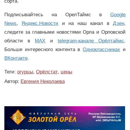
сорта.
Подписывайтесь на ОрелТаймс в
Google
News
,
Яндекс.Новости
и на наш канал в
Дзен
,
следите за главными новостями Орла и Орловской
области в
MAX
и
telegram-канале Орёлтаймс
.
Больше интересного контента в
Одноклассниках
и
ВКонтакте
.
Теги:
огурцы
,
Орёлстат
,
цены
Автор:
Евгения Николаева