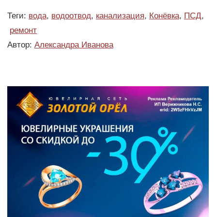
Теги:
вода
,
водоотвод
,
канализация
,
Конёвка
,
ПСД
,
ремонт
Автор:
Александра Иванова