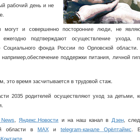
ый рабочий день и не
е.
ом могут и совершенно посторонние люди, не явля
 ежегодно подтверждают осуществление ухода, п
е Социального фонда России по Орловской области.
 например,обеспечение поддержки питания, личной гиг
м, это время засчитывается в трудовой стаж.
сти 2035 родителей осуществляют уход за детьми, к
я.
 News
,
Яндекс.Новости
и на наш канал в
Дзен
, сле
ой области в
MAX
и
telegram-канале Орёлтаймс
. 
Контакте
.