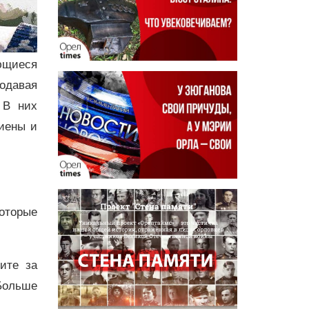
ющиеся
одавая
 В них
иены и
оторые
дите за
Больше