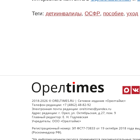
Теги:
детиинвалиды
,
ОСФР
,
пособие
,
уход
2018-2026 © ORELTIMES.RU | Сетевое издание «Орелтаймс»
Телефон редакции: +7 (4862) 48-82-92
Электронная почта редакции: oreltimes@yandex.ru
Адрес редакции: г. Орел, ул. Октябрьская, д.27, пом. 9
Главный редактор: Е. Н. Годлевская
Учредитель: ООО «Орелтаймс»
Регистрационный номер: ЭЛ ФС77-73833 от 19 октября 2018 года вы
(Роскомнадзор РФ).
"На информационном ресурсе применяются рекомендательные техно