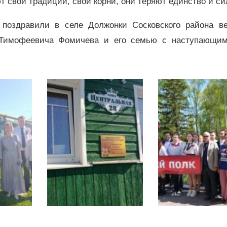
т свои традиции, свои корни, они теряют единство и си
 поздравили в селе Должонки Сосковского района ве
 Тимофеевича Фомичева и его семью с наступающи