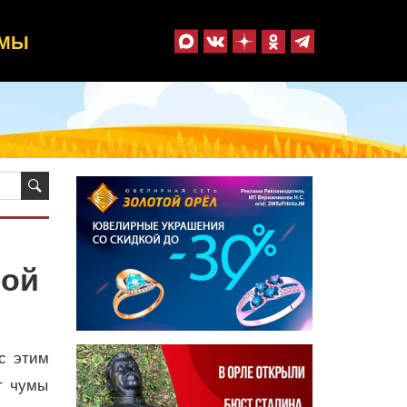
ММЫ
ной
с этим
т чумы