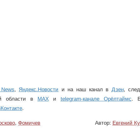
 News
,
Яндекс.Новости
и на наш канал в
Дзен
, сле
ой области в
MAX
и
telegram-канале Орёлтаймс
. 
Контакте
.
осково
,
Фомичев
Автор:
Евгений К