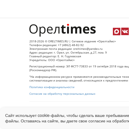
2018-2026 © ORELTIMES.RU | Сетевое издание «Орелтаймс»
Телефон редакции: +7 (4862) 48-82-92
Электронная почта редакции: oreltimes@yandex.ru
Адрес редакции: г. Орел, ул. Октябрьская, д.27, пом. 9
Главный редактор: Е. Н. Годлевская
Учредитель: ООО «Орелтаймс»
Регистрационный номер: ЭЛ ФС77-73833 от 19 октября 2018 года вы
(Роскомнадзор РФ).
"На информационном ресурсе применяются рекомендательные техно
систематизации и анализа сведений, относящихся к предпочтениям 
Политика конфиденциальности
Согласие на обработку персональных данных
При использовании любого материала с данного сайта гипер-ссылка
Сайт использует cookie-файлы, чтобы сделать ваше пребывание
Ограниченная статистика посещаемости доступна на сайте
Liveinter
файлы. Оставаясь на сайте, вы даете свое согласие на обработ