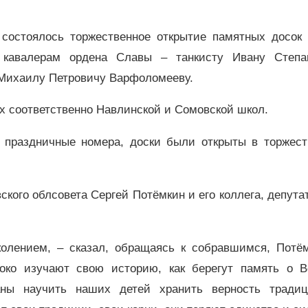
 состоялось торжественное открытие памятных досок 
 кавалерам ордена Славы – танкисту Ивану Степа
 Михаилу Петровичу Варфоломееву.
ях соответственно Навлинской и Сомовской школ.
 праздничные номера, доски были открыты в торжест
кого облсовета Сергей Потёмкин и его коллега, депут
лением, – сказал, обращаясь к собравшимся, Потём
око изучают свою историю, как берегут память о В
аны научить наших детей хранить верность тради