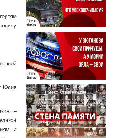
героям
новичу
венной
ат Юлия
кин, –
еликой
циям и