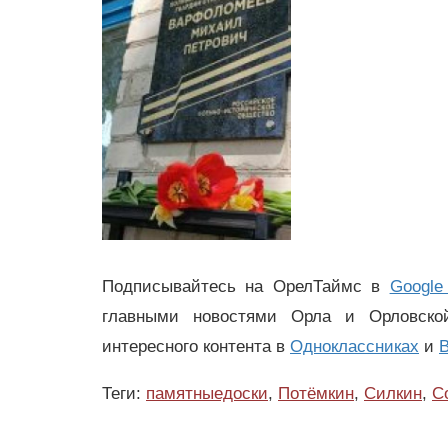
Подписывайтесь на ОрелТаймс в
Google
главными новостями Орла и Орловск
интересного контента в
Одноклассниках
и
В
Теги:
памятныедоски
,
Потёмкин
,
Силкин
,
С