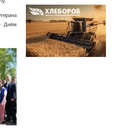
лу.
терана
м Днём