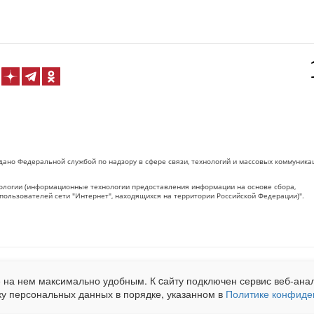
дано Федеральной службой по надзору в сфере связи, технологий и массовых коммуника
логии (информационные технологии предоставления информации на основе сбора,
пользователей сети "Интернет", находящихся на территории Российской Федерации)".
 на Сетевое издание «ОрелТаймс» обязательна.
 на нем максимально удобным. К cайту подключен сервис веб-анал
net.ru
. Подробная статистика для рекламодателей по запросу у менеджера.
ку персональных данных в порядке, указанном в
Политике конфиде