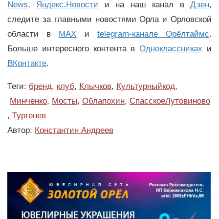
News
,
Яндекс.Новости
и на наш канал в
Дзен
,
следите за главными новостями Орла и Орловской
области в
MAX
и
telegram-канале Орёлтаймс
.
Больше интересного контента в
Одноклассниках
и
ВКонтакте
.
Теги:
бренд
,
клуб
,
Клычков
,
Культурныйкод
,
Минченко
,
Мосты
,
Облапохин
,
СпасскоеЛутовиново
,
Тургенев
Автор:
Константин Андреев