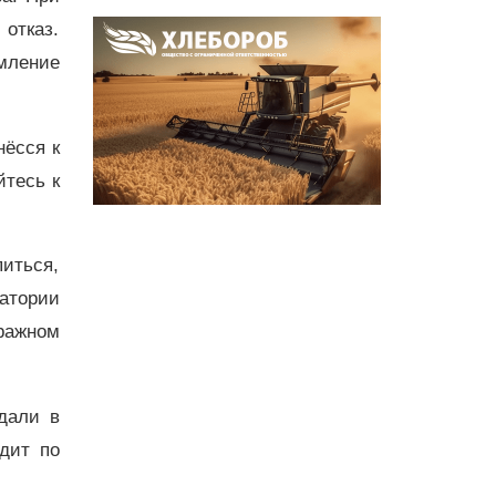
 отказ.
рмление
нёсся к
йтесь к
питься,
ратории
ражном
дали в
одит по