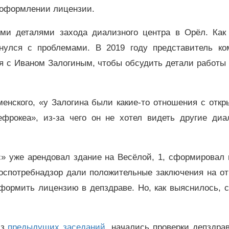
реоформлении лицензии.
ми деталями захода диализного центра в Орёл. Как
кнулся с проблемами. В 2019 году представитель ко
я с Иваном Залогиным, чтобы обсудить детали работы 
менского, «у Залогина были какие-то отношения с отк
рокеа», из-за чего он не хотел видеть другие диа
с» уже арендовал здание на Весёлой, 1, сформировал
Роспотребнадзор дали положительные заключения на от
формить лицензию в депздраве. Но, как выяснилось, 
из
предыдущих заседаний
, начались проверки депздра