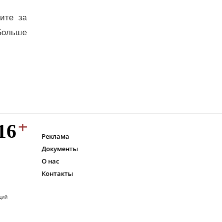
дите за
Больше
Реклама
Документы
О нас
Контакты
ций