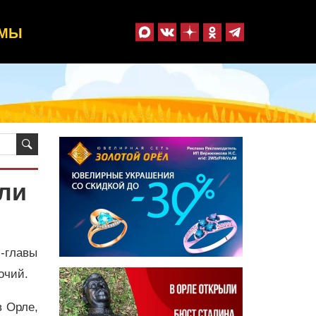
ММЫ
ли
-главы
мочий.
 Орле,