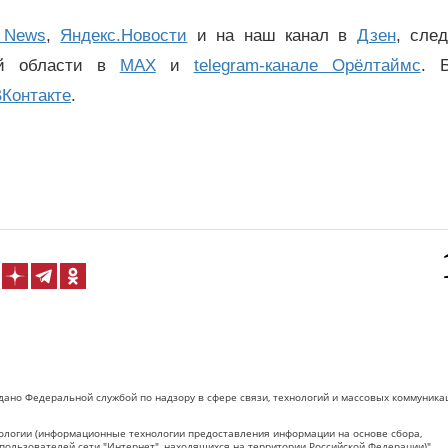
 News
,
Яндекс.Новости
и на наш канал в
Дзен
, сле
ой области в
MAX
и
telegram-канале Орёлтаймс
. 
Контакте
.
дано Федеральной службой по надзору в сфере связи, технологий и массовых коммуника
логии (информационные технологии предоставления информации на основе сбора,
пользователей сети "Интернет", находящихся на территории Российской Федерации)".