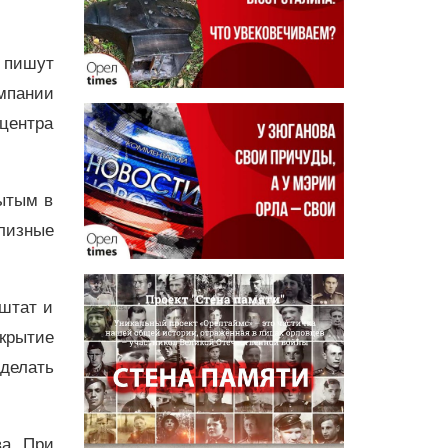
 пишут
мпании
центра
рытым в
лизные
 штат и
крытие
сделать
ва. При