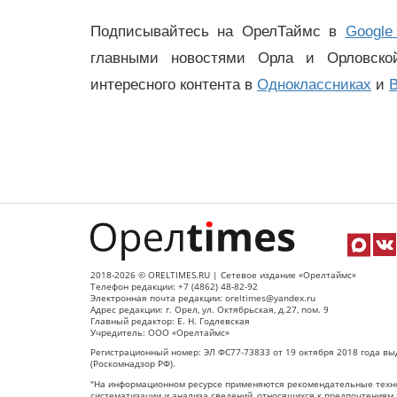
Подписывайтесь на ОрелТаймс в
Google
главными новостями Орла и Орловск
интересного контента в
Одноклассниках
и
В
2018-2026 © ORELTIMES.RU | Сетевое издание «Орелтаймс»
Телефон редакции: +7 (4862) 48-82-92
Электронная почта редакции: oreltimes@yandex.ru
Адрес редакции: г. Орел, ул. Октябрьская, д.27, пом. 9
Главный редактор: Е. Н. Годлевская
Учредитель: ООО «Орелтаймс»
Регистрационный номер: ЭЛ ФС77-73833 от 19 октября 2018 года вы
(Роскомнадзор РФ).
"На информационном ресурсе применяются рекомендательные техно
систематизации и анализа сведений, относящихся к предпочтениям 