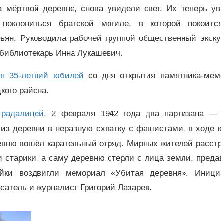
 мёртвой деревне, снова увидели свет. Их теперь ув
оклониться братской могиле, в которой покоитс
тьян. Руководила рабочей группой общественный экску
 библиотекарь Инна Лукашевич.
я 35-летний юбилей
со дня открытия памятника-мем
цкого района.
радалицей.
2 февраля 1942 года два партизана —
из деревни в неравную схватку с фашистами, в ходе к
ревню вошёл карательный отряд. Мирных жителей расст
 старики, а саму деревню стерли с лица земли, преда
ойки воздвигли мемориал «Убитая деревня». Иници
сатель и журналист Григорий Лазарев.