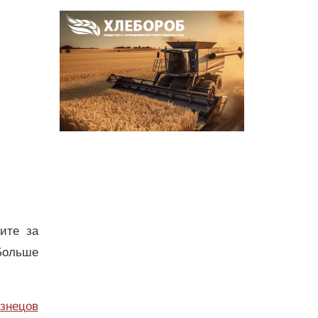
дите за
Больше
узнецов