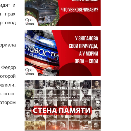
идят и
я прах
рсовод
ориала
 Федор
оторой
реляли.
в огню.
атором