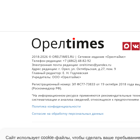
2018-2026 © ORELTIMES.RU | Сетевое издание «Орелтаймс»
Телефон редакции: +7 (4862) 48-82-92
Электронная почта редакции: oreltimes@yandex.ru
Адрес редакции: г. Орел, ул. Октябрьская, д.27, пом. 9
Главный редактор: Е. Н. Годлевская
Учредитель: ООО «Орелтаймс»
Регистрационный номер: ЭЛ ФС77-73833 от 19 октября 2018 года вы
(Роскомнадзор РФ).
"На информационном ресурсе применяются рекомендательные техно
систематизации и анализа сведений, относящихся к предпочтениям 
Политика конфиденциальности
Согласие на обработку персональных данных
При использовании любого материала с данного сайта гипер-ссылка
Сайт использует cookie-файлы, чтобы сделать ваше пребывание