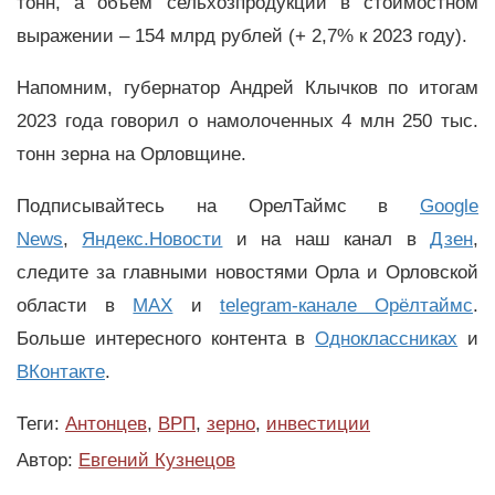
тонн, а объём сельхозпродукции в стоимостном
выражении – 154 млрд рублей (+ 2,7% к 2023 году).
Напомним, губернатор Андрей Клычков по итогам
2023 года говорил о намолоченных 4 млн 250 тыс.
тонн зерна на Орловщине.
Подписывайтесь на ОрелТаймс в
Google
News
,
Яндекс.Новости
и на наш канал в
Дзен
,
следите за главными новостями Орла и Орловской
области в
MAX
и
telegram-канале Орёлтаймс
.
Больше интересного контента в
Одноклассниках
и
ВКонтакте
.
Теги:
Антонцев
,
ВРП
,
зерно
,
инвестиции
Автор:
Евгений Кузнецов