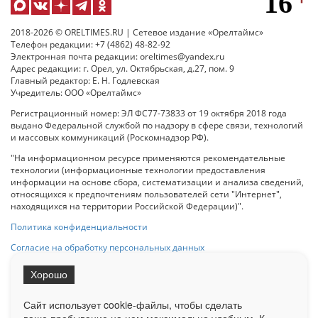
2018-2026 © ORELTIMES.RU | Сетевое издание «Орелтаймс»
Телефон редакции: +7 (4862) 48-82-92
Электронная почта редакции: oreltimes@yandex.ru
Адрес редакции: г. Орел, ул. Октябрьская, д.27, пом. 9
Главный редактор: Е. Н. Годлевская
Учредитель: ООО «Орелтаймс»
Регистрационный номер: ЭЛ ФС77-73833 от 19 октября 2018 года
выдано Федеральной службой по надзору в сфере связи, технологий
и массовых коммуникаций (Роскомнадзор РФ).
"На информационном ресурсе применяются рекомендательные
технологии (информационные технологии предоставления
информации на основе сбора, систематизации и анализа сведений,
относящихся к предпочтениям пользователей сети "Интернет",
находящихся на территории Российской Федерации)".
Политика конфиденциальности
Согласие на обработку персональных данных
Хорошо
При использовании любого материала с данного сайта гипер-ссылка
на Сетевое издание «ОрелТаймс» обязательна.
Сайт использует cookie-файлы, чтобы сделать