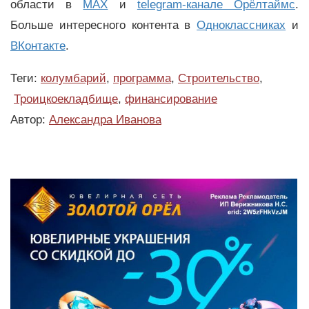
области в
MAX
и
telegram-канале Орёлтаймс
.
Больше интересного контента в
Одноклассниках
и
ВКонтакте
.
Теги:
колумбарий
,
программа
,
Строительство
,
Троицкоекладбище
,
финансирование
Автор:
Александра Иванова