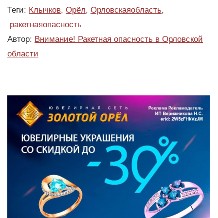
Теги:
Клычков
,
Орёл
,
Орловскаяобласть
,
ракетнаяопасность
Автор:
Внимание! Ракетная опасность в Орловской
области