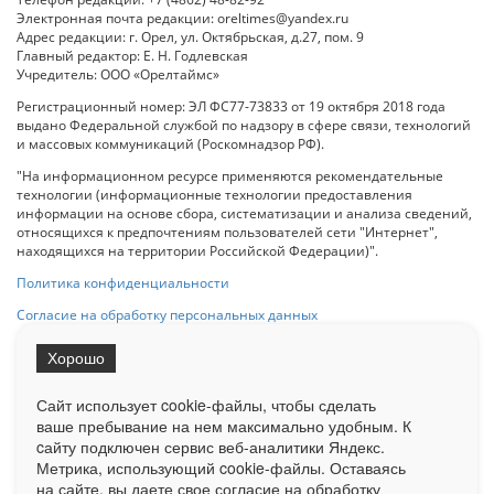
Электронная почта редакции: oreltimes@yandex.ru
Адрес редакции: г. Орел, ул. Октябрьская, д.27, пом. 9
Главный редактор: Е. Н. Годлевская
Учредитель: ООО «Орелтаймс»
Регистрационный номер: ЭЛ ФС77-73833 от 19 октября 2018 года
выдано Федеральной службой по надзору в сфере связи, технологий
и массовых коммуникаций (Роскомнадзор РФ).
"На информационном ресурсе применяются рекомендательные
технологии (информационные технологии предоставления
информации на основе сбора, систематизации и анализа сведений,
относящихся к предпочтениям пользователей сети "Интернет",
находящихся на территории Российской Федерации)".
Политика конфиденциальности
Согласие на обработку персональных данных
Хорошо
При использовании любого материала с данного сайта гипер-ссылка
на Сетевое издание «ОрелТаймс» обязательна.
Сайт использует cookie-файлы, чтобы сделать
ваше пребывание на нем максимально удобным. К
cайту подключен сервис веб-аналитики Яндекс.
Ограниченная статистика посещаемости доступна на сайте
Метрика, использующий cookie-файлы. Оставаясь
Liveinternet.ru
. Подробная статистика для рекламодателей по запросу
у менеджера.
на сайте, вы даете свое согласие на обработку