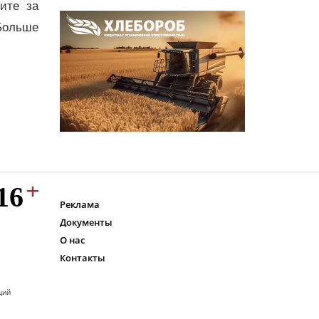
дите за
Больше
Реклама
Документы
О нас
Контакты
ций