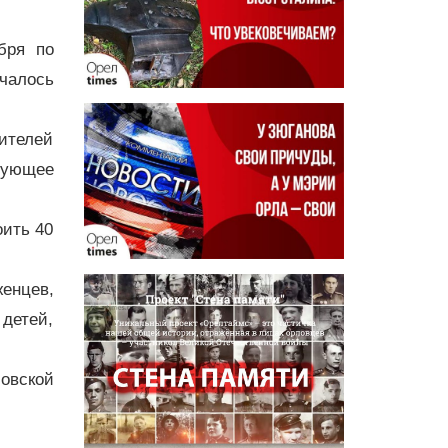
бря по
чалось
ителей
вующее
оить 40
енцев,
детей,
овской