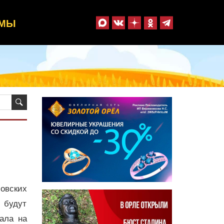
ММЫ
овских
 будут
ала на