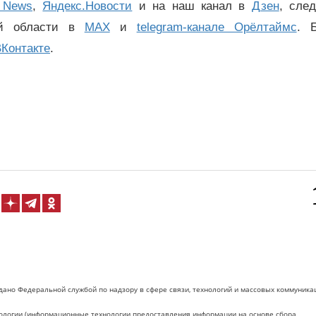
 News
,
Яндекс.Новости
и на наш канал в
Дзен
, сле
ой области в
MAX
и
telegram-канале Орёлтаймс
. 
Контакте
.
дано Федеральной службой по надзору в сфере связи, технологий и массовых коммуника
логии (информационные технологии предоставления информации на основе сбора,