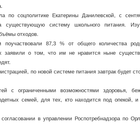
а.
а по соцполитике Екатерины Данилевской, с сентя
ла существующую систему школьного питания. Изу
объёмы отходов.
ом поучаствовали 87,3 % от общего количества род
х заявили о том, что им не нравится ныне сущест
едят.
истрацией, по новой системе питания завтрак будет ст
тей с ограниченными возможностями здоровья, беж
детных семей, для тех, кто находится под опекой, и 
 согласовании в управлении Роспотребнадзора по Орл