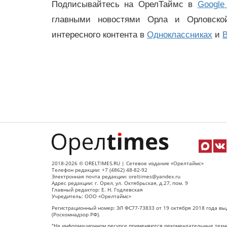
Подписывайтесь на ОрелТаймс в
Google
главными новостями Орла и Орловск
интересного контента в
Одноклассниках
и
В
2018-2026 © ORELTIMES.RU | Сетевое издание «Орелтаймс»
Телефон редакции: +7 (4862) 48-82-92
Электронная почта редакции: oreltimes@yandex.ru
Адрес редакции: г. Орел, ул. Октябрьская, д.27, пом. 9
Главный редактор: Е. Н. Годлевская
Учредитель: ООО «Орелтаймс»
Регистрационный номер: ЭЛ ФС77-73833 от 19 октября 2018 года вы
(Роскомнадзор РФ).
"На информационном ресурсе применяются рекомендательные техно