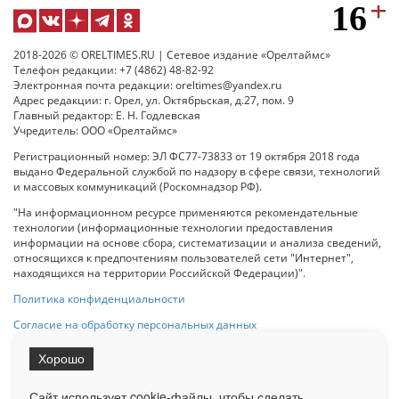
2018-2026 © ORELTIMES.RU | Сетевое издание «Орелтаймс»
Телефон редакции: +7 (4862) 48-82-92
Электронная почта редакции: oreltimes@yandex.ru
Адрес редакции: г. Орел, ул. Октябрьская, д.27, пом. 9
Главный редактор: Е. Н. Годлевская
Учредитель: ООО «Орелтаймс»
Регистрационный номер: ЭЛ ФС77-73833 от 19 октября 2018 года
выдано Федеральной службой по надзору в сфере связи, технологий
и массовых коммуникаций (Роскомнадзор РФ).
"На информационном ресурсе применяются рекомендательные
технологии (информационные технологии предоставления
информации на основе сбора, систематизации и анализа сведений,
относящихся к предпочтениям пользователей сети "Интернет",
находящихся на территории Российской Федерации)".
Политика конфиденциальности
Согласие на обработку персональных данных
Хорошо
При использовании любого материала с данного сайта гипер-ссылка
на Сетевое издание «ОрелТаймс» обязательна.
Сайт использует cookie-файлы, чтобы сделать