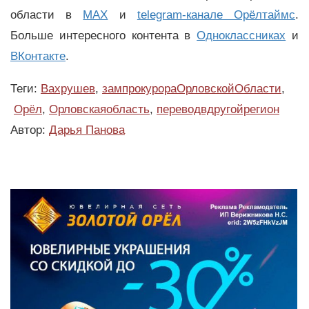
области в
MAX
и
telegram-канале Орёлтаймс
.
Больше интересного контента в
Одноклассниках
и
ВКонтакте
.
Теги:
Вахрушев
,
зампрокурораОрловскойОбласти
,
Орёл
,
Орловскаяобласть
,
переводвдругойрегион
Автор:
Дарья Панова