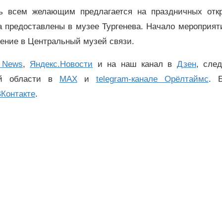
ь всем желающим предлагается на праздничных откр
а предоставлены в музее Тургенева. Начало мероприят
нение в Центральный музей связи.
 News
,
Яндекс.Новости
и на наш канал в
Дзен
, сле
ой области в
MAX
и
telegram-канале Орёлтаймс
. 
Контакте
.