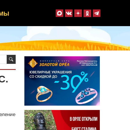
ММЫ
С.
еление