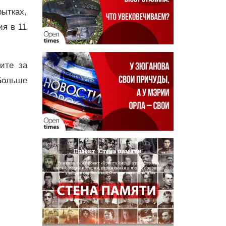
ытках,
ия в 11
дите за
Больше