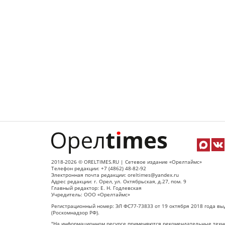
2018-2026 © ORELTIMES.RU | Сетевое издание «Орелтаймс»
Телефон редакции: +7 (4862) 48-82-92
Электронная почта редакции: oreltimes@yandex.ru
Адрес редакции: г. Орел, ул. Октябрьская, д.27, пом. 9
Главный редактор: Е. Н. Годлевская
Учредитель: ООО «Орелтаймс»
Регистрационный номер: ЭЛ ФС77-73833 от 19 октября 2018 года вы
(Роскомнадзор РФ).
"На информационном ресурсе применяются рекомендательные техно