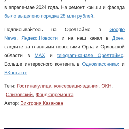
в апреле-мае 2024 года. На ремонт крыши и фасада
было выделено порядка 28 млн рублей
.
Подписывайтесь на ОрелТаймс в
Google
News
,
Яндекс.Новости
и на наш канал в
Дзен
,
следите за главными новостями Орла и Орловской
области в
MAX
и
telegram-канале Орёлтаймс
.
Больше интересного контента в
Одноклассниках
и
ВКонтакте
.
Теги:
Гостинаяулица
,
консервацияздания
,
ОКН
,
Слизовский
,
Фондкапремонта
Автор:
Виктория Казакова